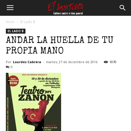
El
Inicio
El Lado B
EL LADO B
Anartista
ANDAR LA HUELLA DE TU
PROPIA MANO
Por
Lourdes Cabrera
-
martes, 27 de diciembre de 2016
1070
0