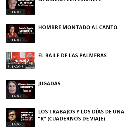
EL LADO B
HOMBRE MONTADO AL CANTO
EL LADO B
EL BAILE DE LAS PALMERAS
EL LADO B
JUGADAS
EL LADO B
LOS TRABAJOS Y LOS DÍAS DE UNA
“R” (CUADERNOS DE VIAJE)
EL LADO B