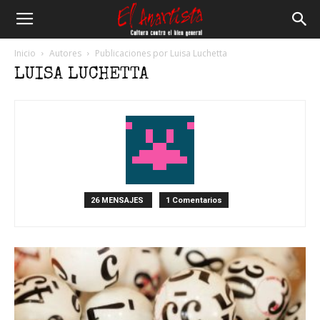
El
Inicio
Autores
Publicaciones por Luisa Luchetta
LUISA LUCHETTA
Anartista
26 MENSAJES
1 Comentarios