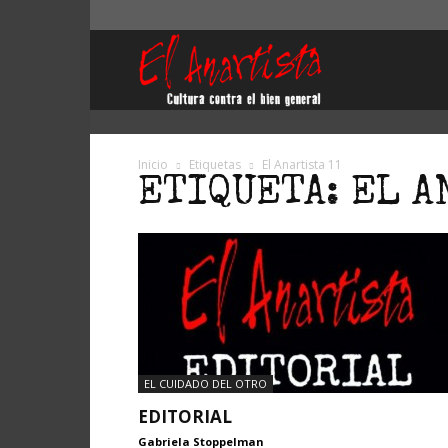
El
Anartista
Inicio
Etiquetas
El Anartista 11
ETIQUETA: EL A
EL CUIDADO DEL OTRO
EDITORIAL
Gabriela Stoppelman