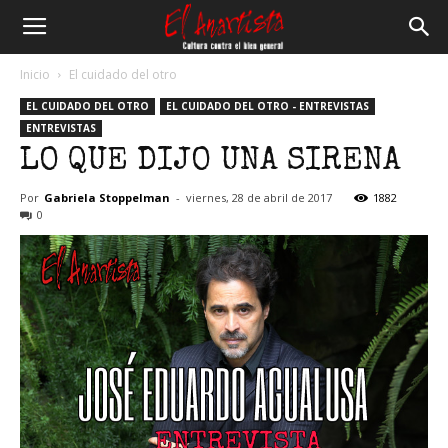
El
Inicio
El cuidado del otro
EL CUIDADO DEL OTRO
EL CUIDADO DEL OTRO - ENTREVISTAS
Anartista
ENTREVISTAS
LO QUE DIJO UNA SIRENA
Por
Gabriela Stoppelman
-
viernes, 28 de abril de 2017
1882
0