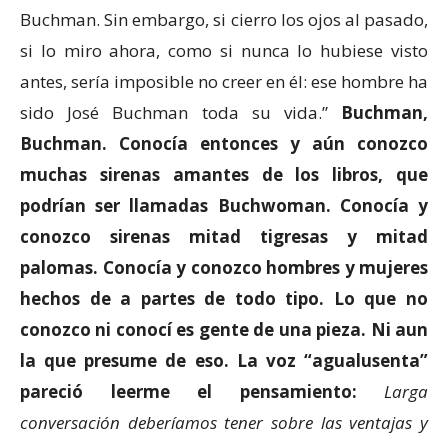
Buchman. Sin embargo, si cierro los ojos al pasado,
si lo miro ahora, como si nunca lo hubiese visto
antes, sería imposible no creer en él: ese hombre ha
sido José Buchman toda su vida.”
Buchman,
Buchman.
Conocía entonces y aún conozco
muchas sirenas amantes de los libros
,
que
podrían ser llamadas Buchwoman. Conocía y
conozco sirenas
mitad tigresas y mitad
palomas. Conocía y conozco hombre
s
y mujeres
hechos de a partes de todo tipo. Lo que no
conozco ni conocí es gente de una pieza. Ni aun
la que presum
e de eso. La voz “agual
usenta”
p
a
reció leerme el pensamiento:
Larga
conversación deberíamos tener sobre las ventajas y