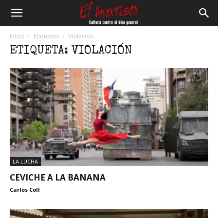
El
Inicio
Etiquetas
Violación
ETIQUETA: VIOLACIÓN
Anartista
LA LUCHA
CEVICHE A LA BANANA
Carlos Coll