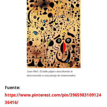
Joan Miró. El bello pájaro descifrando lo
desconocido a una pareja de enamorados.
Fuente:
https://www.pinterest.com/pin/3965983109124
36416/