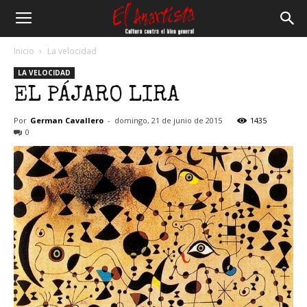
El
Inicio
La velocidad
LA VELOCIDAD
Anartista
EL PÁJARO LIRA
Por
German Cavallero
-
domingo, 21 de junio de 2015
1435
0