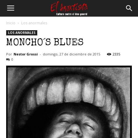
El
Inicio
Los anormales
LOS ANORMALES
Anartista
MONCHO´S BLUES
Por
Nestor Grossi
-
domingo, 27 de diciembre de 2015
2335
0