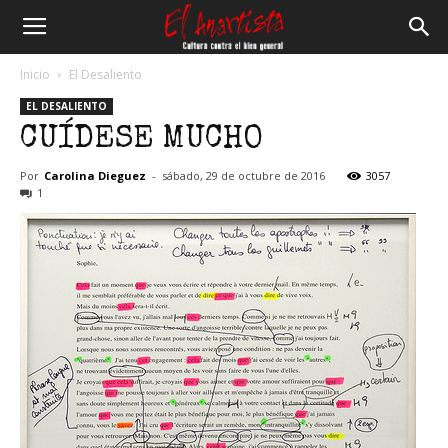
El
Inicio
El Desaliento
EL DESALIENTO
Anartista
CUÍDESE MUCHO
Por
Carolina Dieguez
-
sábado, 29 de octubre de 2016
3057
1