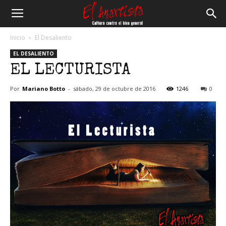
El
Inicio
El Desaliento
EL DESALIENTO
Anartista
EL LECTURISTA
Por
Mariano Botto
-
sábado, 29 de octubre de 2016
1246
0