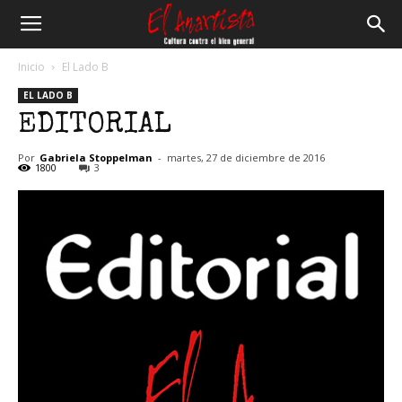
El
Inicio
El Lado B
EL LADO B
Anartista
EDITORIAL
Por
Gabriela Stoppelman
-
martes, 27 de diciembre de 2016
1800
3