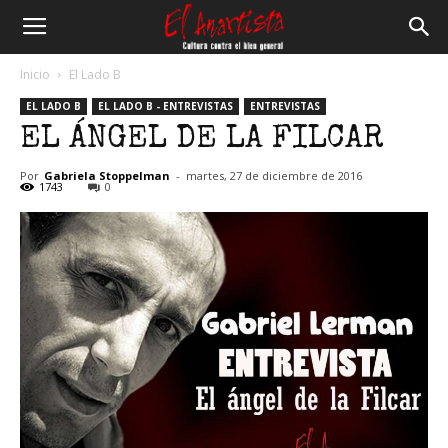
El
Inicio
El Lado B
EL LADO B
EL LADO B - ENTREVISTAS
ENTREVISTAS
Anartista
EL ÁNGEL DE LA FILCAR
Por
Gabriela Stoppelman
-
martes, 27 de diciembre de 2016
1743
0