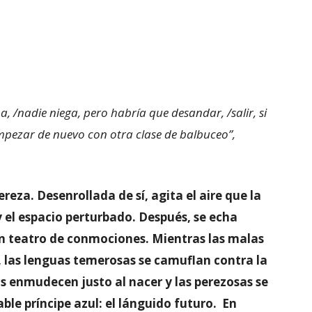
ma, /nadie niega, pero habría que desandar, /salir, si
 empezar de nuevo con otra clase de balbuceo”,
reza. Desenrollada de sí, agita el aire que la
y el espacio perturbado. Después, se echa
n teatro de conmociones. Mientras las malas
s, las lenguas temerosas se camuflan contra la
as enmudecen justo al nacer y las perezosas se
ble príncipe azul: el lánguido futuro. En