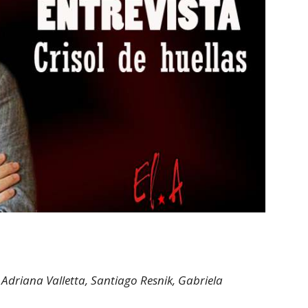
 Adriana Valletta, Santiago Resnik, Gabriela