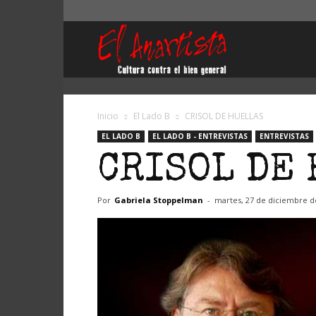
El
Anartista
Inicio
El Lado B
CRISOL DE HUELLAS
EL LADO B
EL LADO B - ENTREVISTAS
ENTREVISTAS
CRISOL DE
Por
Gabriela Stoppelman
-
martes, 27 de diciembre d