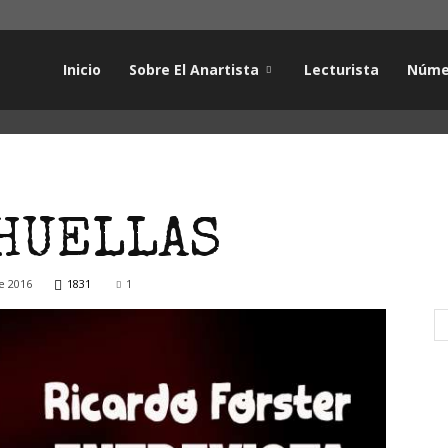
Inicio
Sobre El Anartista
Lecturista
Núme
 HUELLAS
e 2016
1831
1