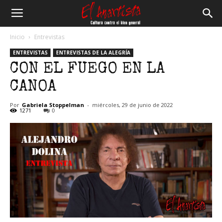
El
Inicio
Entrevistas
ENTREVISTAS
ENTREVISTAS DE LA ALEGRÍA
Anartista
CON EL FUEGO EN LA
CANOA
Por
Gabriela Stoppelman
-
miércoles, 29 de junio de 2022
1271
0