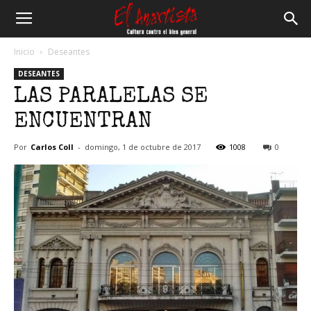
El
Inicio
Deseantes
DESEANTES
Anartista
LAS PARALELAS SE
ENCUENTRAN
Por
Carlos Coll
-
domingo, 1 de octubre de 2017
1008
0