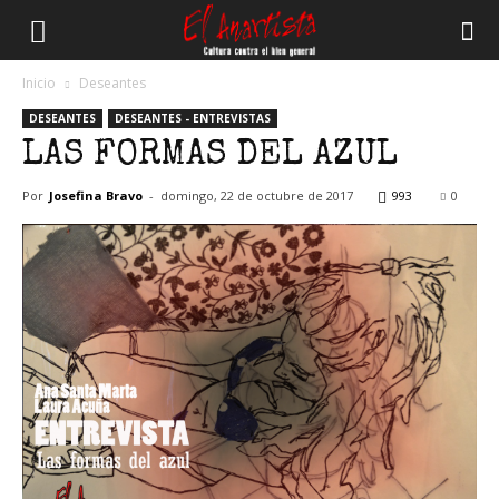
El
Inicio
Deseantes
DESEANTES
DESEANTES - ENTREVISTAS
Anartista
LAS FORMAS DEL AZUL
Por
Josefina Bravo
-
domingo, 22 de octubre de 2017
993
0