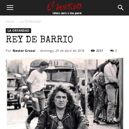
El
Inicio
La Orfandad
LA ORFANDAD
Anartista
REY DE BARRIO
Por
Nestor Grossi
-
domingo, 29 de abril de 2018
2051
0