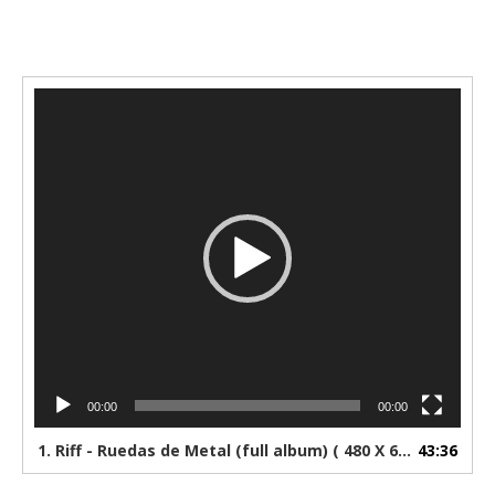
Reproductor
de
vídeo
00:00
00:00
1.
Riff - Ruedas de Metal (full album) ( 480 X 640 )
43:36