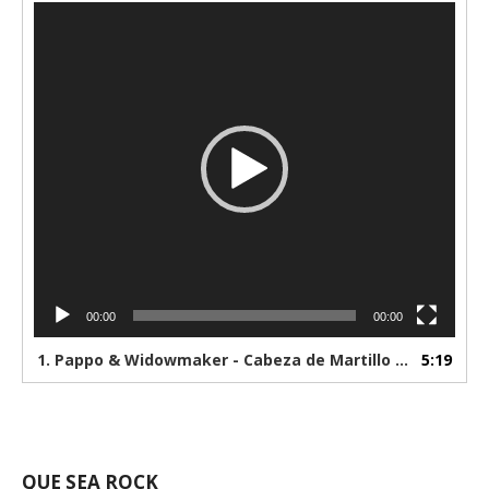
Reproductor
de
vídeo
00:00
00:00
1.
Pappo & Widowmaker - Cabeza de Martillo (1989) ( 480 X 640
5:19
QUE SEA ROCK