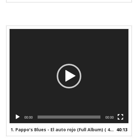
Reproductor
de
vídeo
00:00
00:00
1.
Pappo's Blues - El auto rojo (Full Album) ( 480 X 640 )
40:13