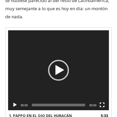
se hubiese parecido al del resto de Latinoamérica,
muy semejante a lo que es hoy en día: un montón
de nada.
Reproductor
de
vídeo
00:00
00:00
1.
PAPPO EN EL OJO DEL HURACÁN
5:33