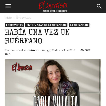
El
Inicio
Entrevistas
ENTREVISTAS
ENTREVISTAS DE LA ORFANDAD
LA ORFANDAD
Anartista
HABÍA UNA VEZ UN
HUÉRFANO
Por
Lourdes Landeira
-
domingo, 29 de abril de 2018
5090
0