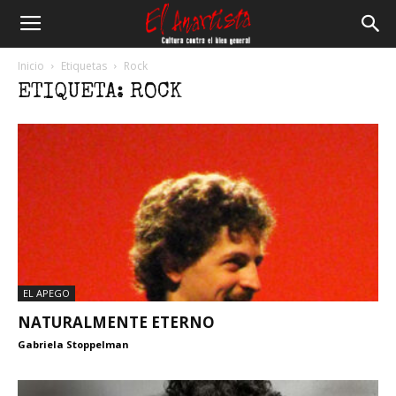
El
Inicio
Etiquetas
Rock
ETIQUETA: ROCK
Anartista
EL APEGO
NATURALMENTE ETERNO
Gabriela Stoppelman