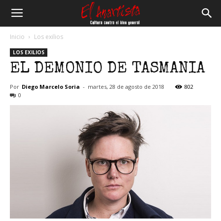
El
Inicio
Los exilios
LOS EXILIOS
Anartista
EL DEMONIO DE TASMANIA
Por
Diego Marcelo Soria
-
martes, 28 de agosto de 2018
802
0