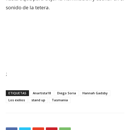
sonido de la tetera.
;
ETIQUETAS
Anartista18
Diego Soria
Hannah Gadsby
Los exilios
stand up
Tasmania