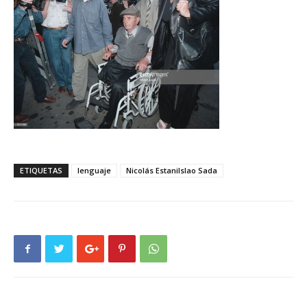
ETIQUETAS
lenguaje
Nicolás Estanilslao Sada