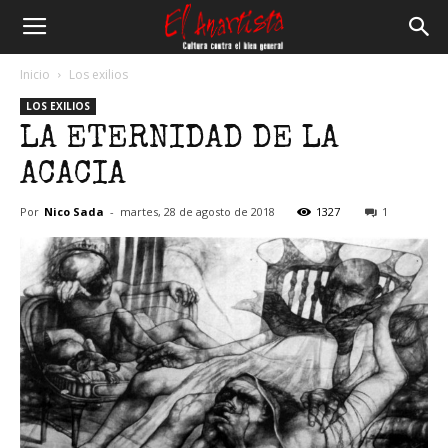
El
Inicio
Los exilios
LOS EXILIOS
Anartista
LA ETERNIDAD DE LA
ACACIA
Por
Nico Sada
-
martes, 28 de agosto de 2018
1327
1