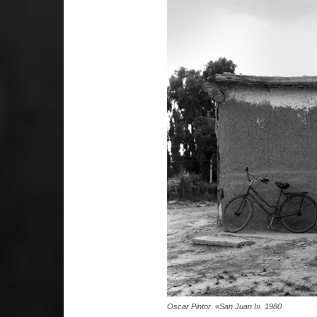
Oscar Pintor. «San Juan I». 1980