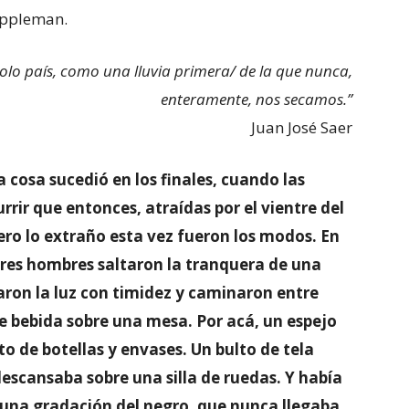
toppleman.
 solo país, como una lluvia primera/ de la que nunca,
enteramente, nos secamos.”
Juan José Saer
a cosa sucedió en los finales, cuando las
rrir que entonces, atraídas por el vientre del
Pero lo extraño esta vez fueron los modos. En
tres hombres saltaron la tranquera de una
aron la luz con timidez y caminaron entre
e bebida sobre una mesa. Por acá, un espejo
o de botellas y envases. Un bulto de tela
scansaba sobre una silla de ruedas. Y había
a una gradación del negro, que nunca llegaba