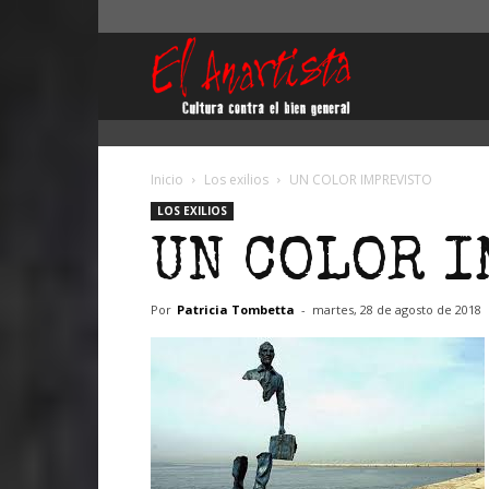
El
Anartista
Inicio
Los exilios
UN COLOR IMPREVISTO
LOS EXILIOS
UN COLOR 
Por
Patricia Tombetta
-
martes, 28 de agosto de 2018