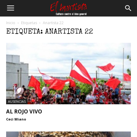
El
Inicio
Etiquetas
Anartista 22
ETIQUETA: ANARTISTA 22
Anartista
AUSENCIAS
AL ROJO VIVO
Ceci Miano