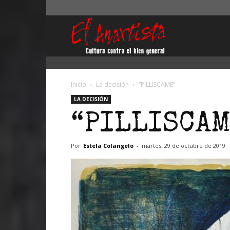
El
Anartista
Inicio
La decisión
“PILLISCAME”
LA DECISIÓN
“PILLISCA
Por
Estela Colangelo
-
martes, 29 de octubre de 2019