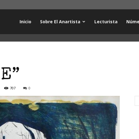
Inicio
Sobre El Anartista
Lecturista
Núme
ME”
707
0