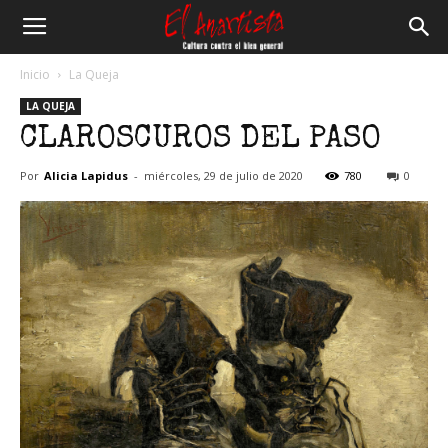
El
Inicio
La Queja
LA QUEJA
Anartista
CLAROSCUROS DEL PASO
Por
Alicia Lapidus
-
miércoles, 29 de julio de 2020
780
0