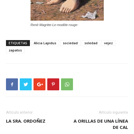
René-Magritte-Le-modèle-rouge-
ETIQUETAS
Alicia Lapidus
sociedad
soledad
vejez
zapatos
Artículo anterior
Artículo siguiente
LA SRA. ORDOÑEZ
A ORILLAS DE UNA LÍNEA
DE CAL