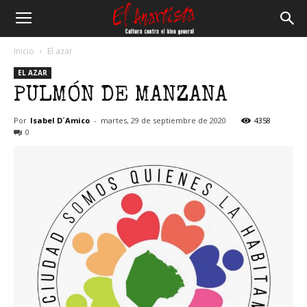
El
Inicio
El azar
EL AZAR
Anartista
PULMÓN DE MANZANA
Por
Isabel D´Amico
-
martes, 29 de septiembre de 2020
4358
0