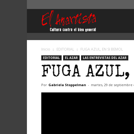
El
Anartista
Inicio
EDITORIAL
FUGA AZUL, EN SI BEMOL
EDITORIAL
EL AZAR
LAS ENTREVISTAS DEL AZAR
FUGA AZUL,
Por
Gabriela Stoppelman
-
martes, 29 de septiembre 