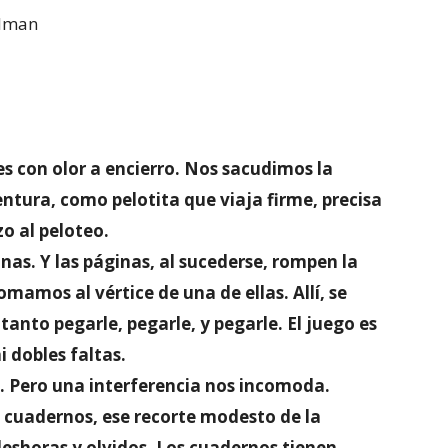
elman
s con olor a encierro. Nos sacudimos la
ntura, como pelotita que viaja firme, precisa
zo al peloteo.
nas. Y las páginas, al sucederse, rompen la
amos al vértice de una de ellas. Allí, se
anto pegarle, pegarle, y pegarle. El juego es
i dobles faltas.
o. Pero una interferencia nos incomoda.
 cuadernos, ese recorte modesto de la
 deshoras y olvidos. Los cuadernos tienen