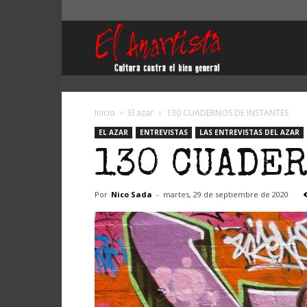
El
Anartista
Inicio
El azar
130 CUADERNOS DE INSTANTES
EL AZAR
ENTREVISTAS
LAS ENTREVISTAS DEL AZAR
130 CUADER
Por
Nico Sada
-
martes, 29 de septiembre de 2020