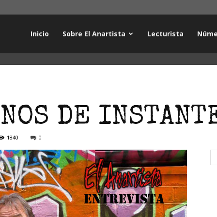
Inicio
Sobre El Anartista
Lecturista
Núme
NOS DE INSTANT
1840
0