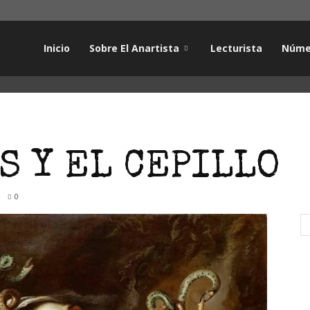
Inicio
Sobre El Anartista
Lecturista
Núme
S Y EL CEPILLO
0