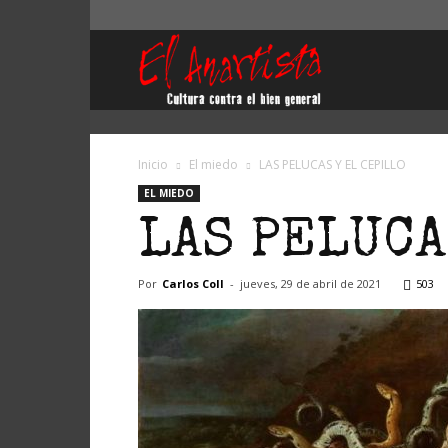
El
Anartista
Inicio
El miedo
LAS PELUCAS Y EL CEPILLO
EL MIEDO
LAS PELUCA
Por
Carlos Coll
-
jueves, 29 de abril de 2021
503