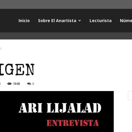
Inicio
Sobre El Anartista
Lecturista
Núme
N
IGEN
1
1868
0