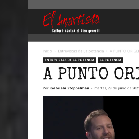
El
Anartista
Inicio
Entrevistas de La potencia
A PUNTO ORIGE
ENTREVISTAS DE LA POTENCIA
LA POTENCIA
A PUNTO OR
Por
Gabriela Stoppelman
-
martes, 29 de junio de 202