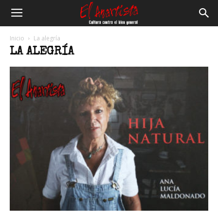
El
Inicio
La alegría
LA ALEGRÍA
Anartista