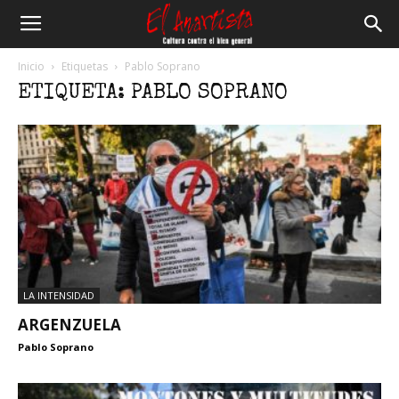
El
Inicio
Etiquetas
Pablo Soprano
ETIQUETA: PABLO SOPRANO
Anartista
LA INTENSIDAD
ARGENZUELA
Pablo Soprano