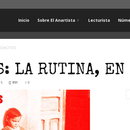
Inicio
Sobre El Anartista
Lecturista
Núme
PEDACITOS
: LA RUTINA, EN
15
951
0