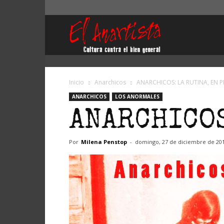
El
Anartista
Inicio
Anarchicos
ANARCHICOS: LA RUTINA, EN 
ANARCHICOS
LOS ANORMALES
ANARCHICOS
Por
Milena Penstop
-
domingo, 27 de diciembre de 20