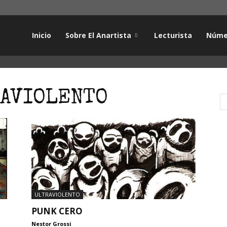
Inicio
Sobre El Anartista
Lecturista
Núme
RAVIOLENTO
ULTRAVIOLENTO
PUNK CERO
Nestor Grossi