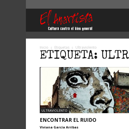
El
Anartista
Inicio
Etiquetas
Ultraviolento
ETIQUETA: ULT
ULTRAVIOLENTO
ENCONTRAR EL RUIDO
Viviana García Arribas