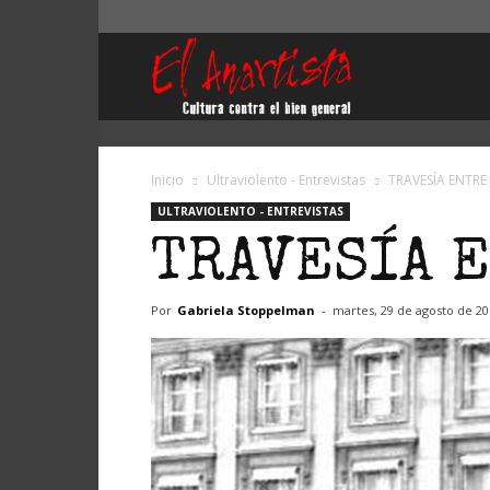
El
Anartista
Inicio
Ultraviolento - Entrevistas
TRAVESÍA ENTRE
ULTRAVIOLENTO - ENTREVISTAS
TRAVESÍA E
Por
Gabriela Stoppelman
-
martes, 29 de agosto de 20