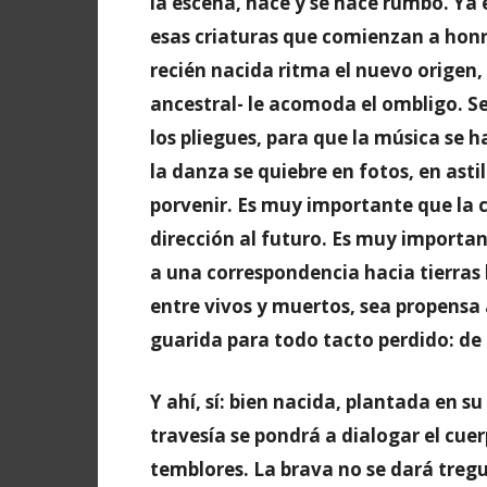
la escena, nace y se hace rumbo. Ya e
esas criaturas que comienzan a honr
recién nacida ritma el nuevo origen,
ancestral- le acomoda el ombligo. S
los pliegues, para que la música se ha
la danza se quiebre en fotos, en ast
porvenir. Es muy importante que la c
dirección al futuro. Es muy important
a una correspondencia hacia tierras 
entre vivos y muertos, sea propensa
guarida para todo tacto perdido: de 
Y ahí, sí: bien nacida, plantada en su
travesía se pondrá a dialogar el cue
temblores. La brava no se dará tregu