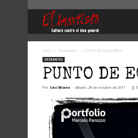
El
Anartista
Inicio
Deseantes
PUNTO DE EQUILIBRIO
DESEANTES
PUNTO DE 
Por
Ceci Miano
-
sábado, 28 de octubre de 2017
1