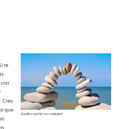
i te
ás
 con
r
. Creo
go que
Equilibre-parfait-zen-wallpaper
po
os.