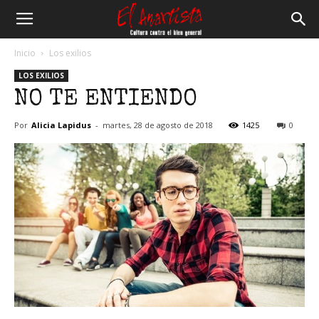
El
Inicio
Los exilios
LOS EXILIOS
Anartista
NO TE ENTIENDO
Por
Alicia Lapidus
-
martes, 28 de agosto de 2018
1425
0