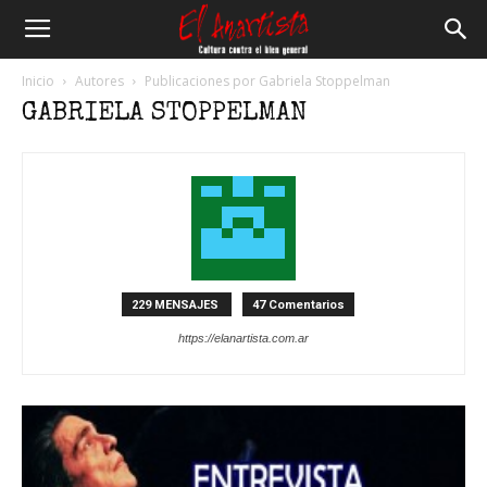
El
Inicio
Autores
Publicaciones por Gabriela Stoppelman
GABRIELA STOPPELMAN
Anartista
229 MENSAJES
47 Comentarios
https://elanartista.com.ar