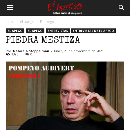
El
Inicio
el apego
El apego
EL APEGO
EL APEGO
ENTREVISTAS
ENTREVISTAS DE EL APEGO
Anartista
PIEDRA MESTIZA
Por
Gabriela Stoppelman
-
lunes, 29 de noviembre de 2021
1395
0