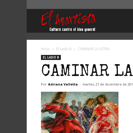
El
Anartista
Inicio
El Lado B
CAMINAR LA LETRA
EL LADO B
CAMINAR LA
Por
Adriana Valletta
-
martes, 27 de diciembre de 20