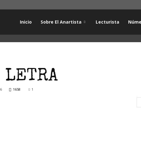
Inicio
Sobre El Anartista
Lecturista
Núme
 LETRA
16
1658
1