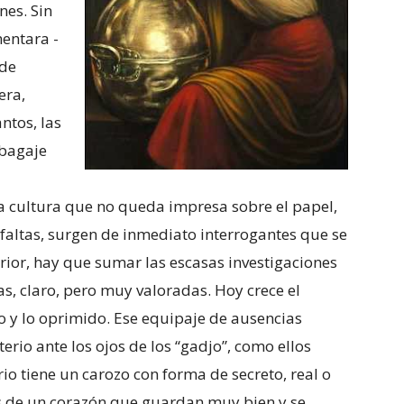
nes. Sin
entara -
 de
era,
ntos, las
 bagaje
a cultura que no queda impresa sobre el papel,
 faltas, surgen de inmediato interrogantes que se
erior, hay que sumar las escasas investigaciones
as, claro, pero muy valoradas. Hoy crece el
ído y lo oprimido. Ese equipaje de ausencias
erio ante los ojos de los “gadjo”, como ellos
rio tiene un carozo con forma de secreto, real o
es de un corazón que guardan muy bien y se