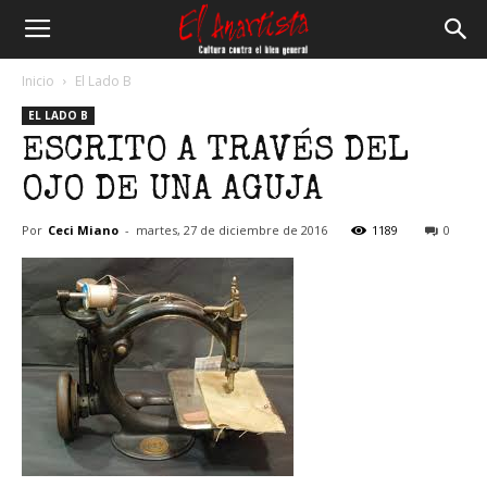
El
Inicio
El Lado B
EL LADO B
Anartista
ESCRITO A TRAVÉS DEL
OJO DE UNA AGUJA
Por
Ceci Miano
-
martes, 27 de diciembre de 2016
1189
0