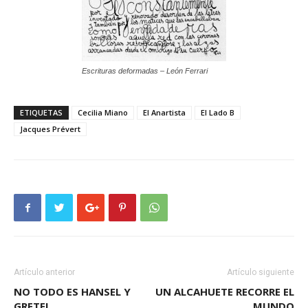
Escrituras deformadas – León Ferrari
ETIQUETAS
Cecilia Miano
El Anartista
El Lado B
Jacques Prévert
Artículo anterior
Artículo siguiente
NO TODO ES HANSEL Y
UN ALCAHUETE RECORRE EL
GRETEL
MUNDO