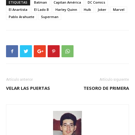
ETIQUETAS
Batman
Capitan América
DC Comics
El Anartista
El Lado B
Harley Quinn
Hulk
Joker
Marvel
Pablo Arahuete
Superman
Artículo anterior
Artículo siguiente
VELAR LAS PUERTAS
TESORO DE PRIMERA