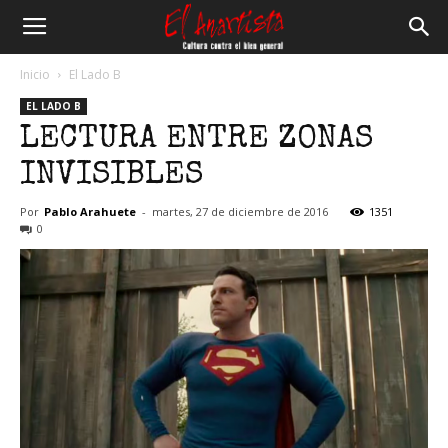
El
Inicio
El Lado B
EL LADO B
Anartista
LECTURA ENTRE ZONAS
INVISIBLES
Por
Pablo Arahuete
-
martes, 27 de diciembre de 2016
1351
0