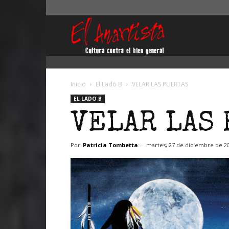
El
Anartista
Inicio
El Lado B
VELAR LAS PUERTAS
EL LADO B
VELAR LAS 
Por
Patricia Tombetta
-
martes, 27 de diciembre de 2