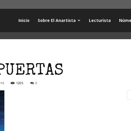
Inicio
Sobre El Anartista
Lecturista
Núme
PUERTAS
016
1205
0