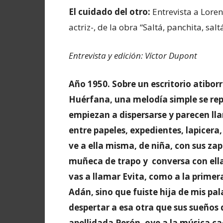
El cuidado del otro:
Entrevista a Lore
actriz-, de la obra “Saltá, panchita, saltá
Entrevista y edición: Víctor Dupont
Año 1950. Sobre un escritorio atibor
Huérfana, una melodía simple se repi
empiezan a dispersarse y parecen ll
entre papeles, expedientes, lapicera,
ve a ella misma, de niña, con sus zap
muñeca de trapo y conversa con ella,
vas a llamar Evita, como a la primera
Adán, sino que fuiste hija de mis pal
despertar a esa otra que sus sueños 
apellidada Perón, oye a la música cae