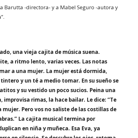
na Barutta -directora- y a Mabel Seguro -autora y
”.
rado, una vieja cajita de música suena.
te, a ritmo lento, varias veces. Las notas
amar a una mujer. La mujer está dormida,
 tintero y un té a medio tomar. En su sueño se
atitos y su vestido un poco sucios. Peina una
 improvisa rimas, la hace bailar. Le dice: “Te
 mujer. Pero vos no saliste de las costillas de
abras.” La cajita musical termina por
duplican en niña y muñeca. Esa Eva, ya
rse en silencio. Se descubre los ojos, retoma