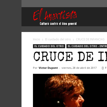
El
Anartista
Inicio
El cuidado del otro
CRUCE DE INFANCIAS
EL CUIDADO DEL OTRO
EL CUIDADO DEL OTRO - ENTR
CRUCE DE I
Por
Víctor Dupont
-
viernes, 28 de abril de 2017
1