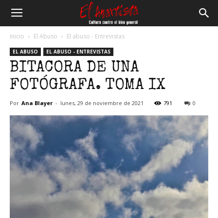
El
Inicio
El Abuso
El abuso - Entrevistas
EL ABUSO
EL ABUSO - ENTREVISTAS
Anartista
BITACORA DE UNA
FOTÓGRAFA. TOMA IX
Por
Ana Blayer
-
lunes, 29 de noviembre de 2021
791
0