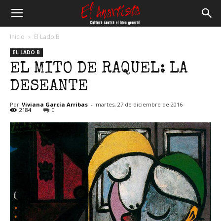
El
Inicio
El Lado B
EL LADO B
Anartista
EL MITO DE RAQUEL: LA
DESEANTE
Por
Viviana García Arribas
-
martes, 27 de diciembre de 2016
2184
0