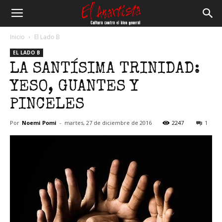
El
Inicio
El Lado B
EL LADO B
Anartista
LA SANTÍSIMA TRINIDAD:
YESO, GUANTES Y
PINCELES
Por
Noemi Pomi
-
martes, 27 de diciembre de 2016
2247
1