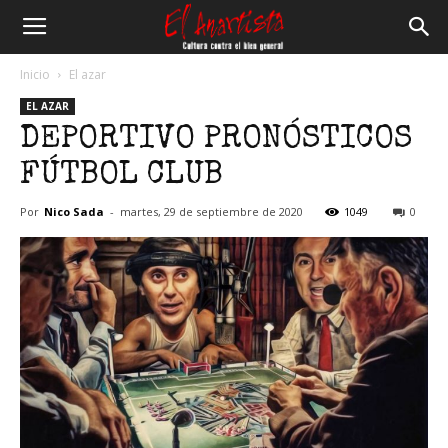
El
Inicio
El azar
EL AZAR
Anartista
DEPORTIVO PRONÓSTICOS
FÚTBOL CLUB
Por
Nico Sada
-
martes, 29 de septiembre de 2020
1049
0