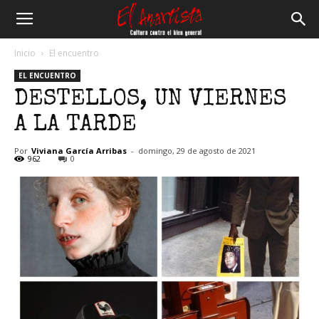
El
Inicio
El encuentro
EL ENCUENTRO
Anartista
DESTELLOS, UN VIERNES
A LA TARDE
Por
Viviana García Arribas
-
domingo, 29 de agosto de 2021
962
0